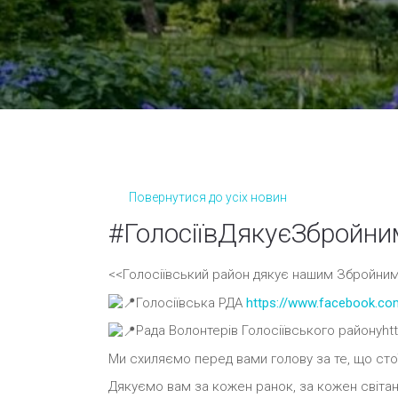
Повернутися до усіх новин
#ГолосіївДякуєЗбройн
<<Голосіївський район дякує нашим Збройним
Голосіївська РДА
https://www.facebook.co
Рада Волонтерів Голосіївського районуh
Ми схиляємо перед вами голову за те, що сто
Дякуємо вам за кожен ранок, за кожен світан