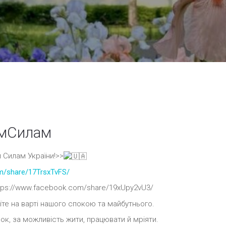
имСилам
 Силам України!>>
m/share/17TrsxTvFS/
ttps://www.facebook.com/share/19xUpy2vU3/
їте на варті нашого спокою та майбутнього.
ок, за можливість жити, працювати й мріяти.