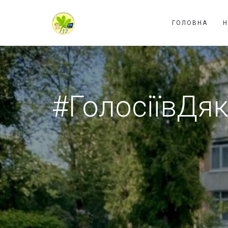
ГОЛОВНА
#ГолосіївДя